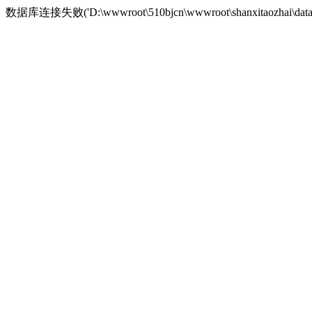
数据库连接失败('D:\wwwroot\510bjcn\wwwroot\shan