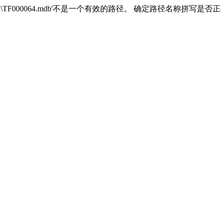
xitaozhai\data\TF000064.mdb'不是一个有效的路径。 确定路