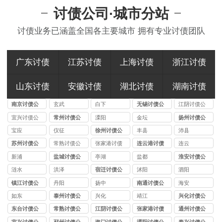
讨债公司·城市分站
讨债业务已涵盖全国各主要城市 拥有专业讨债团队
广东讨债
江苏讨债
上海讨债
浙江讨债
山东讨债
安徽讨债
湖北讨债
湖南讨债
南京讨债公
玄武
白下
无锡讨债公
江阴讨债公
司
司
司
宜兴讨债公
常州讨债公
溧阳
金坛
扬州讨债公
司
司
司
宝应
仪征
徐州讨债公
丰县
沛县
司
苏州讨债公
常熟讨债公
张家港讨债
连云港讨债
连云
司
司
公司
公司
新浦
盐城讨债公
亭湖
盐都
淮安讨债公
司
司
涟水
洪泽
宿迁讨债公
沭阳
泗阳
司
镇江讨债公
丹阳
扬中
南通讨债公
海安
司
司
如东
泰州讨债公
兴化
靖江
兴化讨债公
司
司
东台讨债公
常熟讨债公
江阴讨债公
张家港讨债
通州讨债公
司
司
司
公司
司
宜兴讨债公
邳州讨债公
海门讨债公
溧阳讨债公
泰兴讨债公