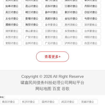
司
司
司
司
司
如皋讨债公
昆山讨债公
启东讨债公
江都讨债公
丹阳讨债公
司
司
司
司
司
吴江讨债公
靖江讨债公
扬中讨债公
新沂讨债公
仪征讨债公
司
司
司
司
司
太仓讨债公
姜堰讨债公
高邮讨债公
金坛讨债公
句容讨债公
司
司
司
司
司
灌南讨债公
海安讨债公
金华要债公
惠州清账公
深圳要账公
司
司
司
司
司
湖州要债公
佛山要债公
江阴讨债公
东莞收数公
台州要债公
司
司
司
司
司
东莞讨债公
广安讨债公
雅安讨债公
眉山讨债公
绵阳讨债公
司
司
司
司
司
资阳讨债公
达州讨债公
广元讨债公
泸州讨债公
自贡讨债公
司
司
司
司
司
查看更多+
Copyright © 2026 All Right Reserve
啸鑫民间债务纠纷处理公司网站平台
网站地图
百度
谷歌
link:
南京讨债公
长沙讨债公
温州讨债公
武汉讨债公
无锡讨债公