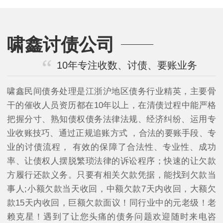
啸鑫讨债公司
10年专注收数、讨债、要账业务
啸鑫民间债务处理是江浙沪地区债务行业精英，主要骨
干的催收人员资历都在10年以上，在清债过程中能严格
把握分寸、熟知债权债务法律法规、经济纠纷、运用专
业收账技巧、通过正规追账方式 ，合法的要账手段、专
业的讨债流程， 有效的保障了合法性、专业性、成功
率、让债权人摆脱繁琐法律的诉讼程序；快速的让欠款
方履行还款义务。只要有相关欠款凭据，能找到欠款当
事人;小额欠款当天收回，中额欠款7天内收回，大额欠
款15天内收回，巨额欠款面议！同行业中的元老级！老
赖克星！遇到了让您头痛的债务问题欢迎随时来电咨