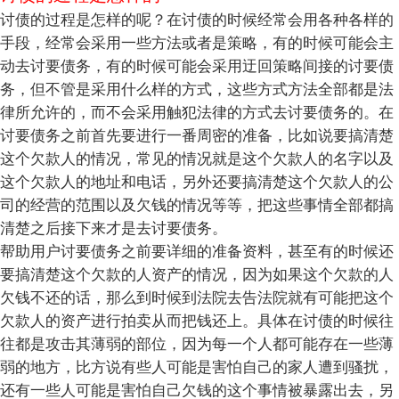
讨债的过程是怎样的呢？在讨债的时候经常会用各种各样的
手段，经常会采用一些方法或者是策略，有的时候可能会主
动去讨要债务，有的时候可能会采用迂回策略间接的讨要债
务，但不管是采用什么样的方式，这些方式方法全部都是法
律所允许的，而不会采用触犯法律的方式去讨要债务的。在
讨要债务之前首先要进行一番周密的准备，比如说要搞清楚
这个欠款人的情况，常见的情况就是这个欠款人的名字以及
这个欠款人的地址和电话，另外还要搞清楚这个欠款人的公
司的经营的范围以及欠钱的情况等等，把这些事情全部都搞
清楚之后接下来才是去讨要债务。
帮助用户讨要债务之前要详细的准备资料，甚至有的时候还
要搞清楚这个欠款的人资产的情况，因为如果这个欠款的人
欠钱不还的话，那么到时候到法院去告法院就有可能把这个
欠款人的资产进行拍卖从而把钱还上。具体在讨债的时候往
往都是攻击其薄弱的部位，因为每一个人都可能存在一些薄
弱的地方，比方说有些人可能是害怕自己的家人遭到骚扰，
还有一些人可能是害怕自己欠钱的这个事情被暴露出去，另