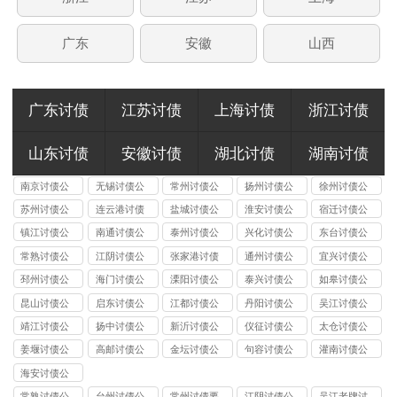
广东
安徽
山西
广东讨债
江苏讨债
上海讨债
浙江讨债
山东讨债
安徽讨债
湖北讨债
湖南讨债
南京讨债公
无锡讨债公
常州讨债公
扬州讨债公
徐州讨债公
司
司
司
司
司
苏州讨债公
连云港讨债
盐城讨债公
淮安讨债公
宿迁讨债公
司
公司
司
司
司
镇江讨债公
南通讨债公
泰州讨债公
兴化讨债公
东台讨债公
司
司
司
司
司
常熟讨债公
江阴讨债公
张家港讨债
通州讨债公
宜兴讨债公
司
司
公司
司
司
邳州讨债公
海门讨债公
溧阳讨债公
泰兴讨债公
如皋讨债公
司
司
司
司
司
昆山讨债公
启东讨债公
江都讨债公
丹阳讨债公
吴江讨债公
司
司
司
司
司
靖江讨债公
扬中讨债公
新沂讨债公
仪征讨债公
太仓讨债公
司
司
司
司
司
姜堰讨债公
高邮讨债公
金坛讨债公
句容讨债公
灌南讨债公
司
司
司
司
司
海安讨债公
司
常熟讨债公
台州讨债公
常州讨债要
江阴讨债公
吴江老牌讨