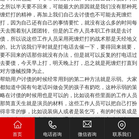
之所以半天要不回来，可能最大的原因就是我们没有那种死
缠烂打的精神，再加上我们自己去讨债也不可能去死缠烂
打，因为自己还有自己的事情要忙，就没有这么多的时间每
天去围着别人团团转。但是的工作人员本职工作就是去讨
债，所以说这些工作人员采用死缠烂打的战术那是天经地义
的。比方说我们平时就是打电话去催一下，要得回来就要，
要不回来的话那你就没有办法，但是就可以反复的打电话过
去要债，今天早上打，明天晚上打，总之就是死缠烂打直到
对方缴械投降为止。
帮助用户讨债的时候经常用到的第二种方法就是示弱。大家
都知道中国有句老话叫做会哭的孩子有奶吃，这种示弱的策
略在讨债的时候用也是可以的，比如说有些里面的工作人员
那简直天生就是演员的材料，这些工作人员可以把自己打扮
得非常的惨，比如说装病人或者是装乞丐，有的时候装成是
一个年迈的孤儿寡母等等，通过向别人示弱的方式来博得好
感，可能别人同情心一发就有可能主动的把钱给还上着来，
首页
电话咨询
微信咨询
联系我们
这种讨债的方式对于躺在公司的工作人员来说是一个不小的