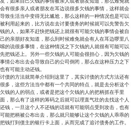
友，如果自己欠钱的事情被亲人或者朋友知道，那么难免就
会有很多亲人或者朋友在耳边说很多欠钱的事情，这样就会
导致生活当中变得无比尴尬，那么这样的一种情况也是可以
被利用起来的，比方说在去讨要债务的时候就可以先警告欠
钱的人，如果不赶快把钱还上就很有可能欠钱的事情会被自
己的亲朋好友知道，那么到时候难免就会有人在耳边啰里八
嗦的说很多事情，在这种情况之下欠钱的人就很有可能可以
先把钱还上。另外一些欠钱的人可能会很担心，因为欠钱的
事情公布出去会导致自己的公司倒闭，那么在这种压力之下
也有可能主动还钱。
讨债的方法就简单介绍到这里了，其实讨债的方式方法还有
很多，这些方法当中都有一个共同的特点，就是去分析这个
欠钱的人的弱点，或者是把这个欠钱的人的把柄抓在手里
面，那么有了这样的筹码之后就可以理直气壮的去找这个人
还钱，一旦这个人不还钱的话就有可能弱点受到攻击，也有
可能把柄被公布出去，那么就只能够让这个欠钱的人乖乖的
把钱打到债主的银行卡上面，从而完成了追讨债务的工作。