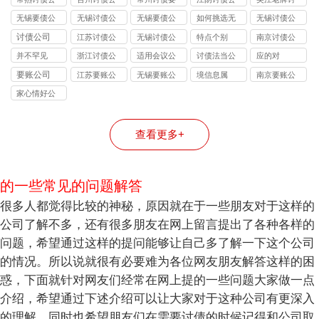
司
司
账
司
债公司
无锡要债公
无锡讨债公
无锡要债公
如何挑选无
无锡讨债公
司 - 无锡合
司 - 合法高
司_无锡合法
锡讨债公
司 - 专业合
讨债公司
江苏讨债公
无锡讨债公
特点个别
南京讨债公
法讨债 / 债
效债务追讨
债务追讨_个
司？掌握这
法债务催收
司
司
司
并不罕见
浙江讨债公
适用会议公
讨债法当公
应的对
务催收机构
｜无锡本地
人 / 企业工
5 点不踩坑
机构 | 无锡
司
司
司
要账公司
江苏要账公
无锡要账公
境信息属
南京要账公
「高效回
要债公司 -
程款催收_不
要债公司高
司
司
司
款・本地团
不成功不收
成功不收费
效回款解决
家心情好公
队」
费
方案
司
查看更多+
的一些常见的问题解答
很多人都觉得比较的神秘，原因就在于一些朋友对于这样的
公司了解不多，还有很多朋友在网上留言提出了各种各样的
问题，希望通过这样的提问能够让自己多了解一下这个公司
的情况。所以说就很有必要难为各位网友朋友解答这样的困
惑，下面就针对网友们经常在网上提的一些问题大家做一点
介绍，希望通过下述介绍可以让大家对于这种公司有更深入
的理解，同时也希望朋友们在需要讨债的时候记得和公司取