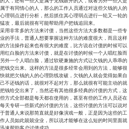
的人，还有一些人是属于见钱眼开的人，或者另外一些人是
属于有同情心的人，那么的工作人员通过对这些欠钱的人的
心理弱点进行分析，然后抓住其心理弱点进行一轮又一轮的
猛攻，最后就很有可能帮助用户把钱追回来。
采用非常多的方法来讨债，当然这些方法大多数都是一些专
业的手法，普通人想要掌握这种方法的难度很大，而且这样
的方法操作起来也有很大的难度，比方说在讨债的时候可以
用红白脸的方法来讨债，就是在讨债的时候一个人唱红脸而
另外一个人唱白脸，通过软硬兼施的方式让欠钱的人乖乖的
把钱交出来。这样的方法是很多经常会用到的方法，能够很
快就把欠钱的人的心理防线攻破，欠钱的人就会觉得如果自
己不还钱的话，就很对不起对方，那么就很有可能主动的就
把钱给交出来了，当然还有其他很多经典的讨债的方式，这
些方式全部都是每天都在使用的，甚至有些的工作人员还在
每天专研一些新式的讨债的方法，这些讨债的方法可以说对
于普通人来说那简直就是好像演戏一般，正是因为这些的工
作人员如此兢兢业业，所以说才能够在这么短的时间里面就
迅速帮助客户讨债成功。