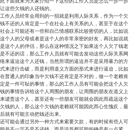
此下面就来为大家介绍一下这些的工作人员是怎么一步一步
让这些欠钱的人还钱的。
工作人员经常会用到的一招就是利用人际关系，作为一个欠
钱不还的人肯定是一个在社会上有关系的人，甚至于在这个
社会上可能还有一些和自己情感联系比较密切的人，比如说
这个人的父母或者是这个人的非常亲密的好友，再比如说就
是这个人的伴侣，那么在这种情况之下如果这个人欠了钱老
是不还的话，那么工作人员就有可能去发动这些人际关系网
络来逼迫这个人还钱，当然所谓的逼迫并不是采用暴力的方
式来进行击破，而是利用道义方面的形式来进行逼迫，比如
在普通人的印象当中欠钱不还肯定是不对的，做一个老赖肯
定是一件可耻的事情，那么的工作人员有可能会把这个人欠
钱的事情告诉给这个人周围的朋友，让周围的朋友在道义上
来谴责这个人，甚至还有一些朋友可能就会因此而疏远这个
欠钱的人，那么这个欠钱的老赖就可能因此而心生愧疚，最
后就有可能主动把钱还出来。
还可能会通过另外一种方式来索要欠款，有的时候有些人可
能并不一定不是不还钱，而是说首都可能的确是有一点紧，