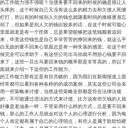
的工作能力强不强呢？当债务要不回来的时候的确是很让人
头疼的，这个时候自己又没有这么多的精力去和欠债人死缠
烂打，所以有的时候别人欠的钱也就随着时间的推移逐渐忘
却了，但如果是别人欠的钱比较多的话，在这个时候可能心
里面就老是有一个疙瘩，总是希望能够把这笔钱顺着追回
来，毕竟这些钱也是自己辛辛苦苦的挣回来的钱，就这么平
白无故的要不回来心里面总是有一种失落的感觉。在这个时
候完全可以求助于，有这些公司出马你就不用担心钱要不回
来了，这些一旦出马要回来钱的概率那是非常高的，所以下
面就来介绍一下这些的工作能力。
的工作能力那肯定是有目共睹的，因为我们在新闻报道上面
经常都可以看到各种各样的的成功案例，其实这些公司会采
用一些策略来讨债，当然这些策略全部都是符合法律法规
的，不可能通过违法的方式来讨债。比方说有些欠钱的人就
好像是老油条一样，不管采用什么样的方式，总是要不回来
钱，那么的工作人员就会对这个人的心理进行分析，因为每
个人肯定都有属于自己的心理弱点，有些人是属于欺软怕硬