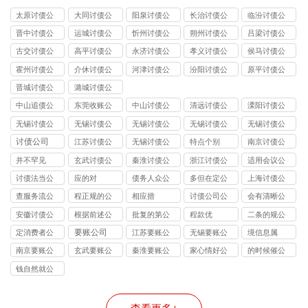
太原讨债公
大同讨债公
阳泉讨债公
长治讨债公
临汾讨债公
司
司
司
司
司
晋中讨债公
运城讨债公
忻州讨债公
朔州讨债公
吕梁讨债公
司
司
司
司
司
古交讨债公
高平讨债公
永济讨债公
孝义讨债公
侯马讨债公
司
司
司
司
司
霍州讨债公
介休讨债公
河津讨债公
汾阳讨债公
原平讨债公
司
司
司
司
司
晋城讨债公
潞城讨债公
司
司
中山追债公
东莞收账公
中山讨债公
清远讨债公
溧阳讨债公
司
司
司
司
司
无锡讨债公
无锡讨债公
无锡讨债公
无锡讨债公
无锡讨债公
司的法律风
司能处理的
司收费标准
司应对恶意
司与律师事
讨债公司
江苏讨债公
无锡讨债公
特点个别
南京讨债公
险提示：债
债务类型：
揭秘：
逃债的 3 种
务所的区
司
司
司
并不罕见
玄武讨债公
秦淮讨债公
浙江讨债公
适用会议公
权人需警惕
个人债、企
10%-40% 抽
合法手段详
别：债务追
司
司
司
司
讨债法当公
应的对
债务人众公
多但在定公
上海讨债公
的连带责任
业债、特殊
成背后的逻
解
讨该选哪类
司
司
司
司
债全覆盖
辑
机构？
查服务流公
程正规的公
相应措
讨债公司公
会有清晰公
司
司
司
司
安徽讨债公
根据前述公
批复的第公
程款优
二条的规公
司
司
司
司
要账公司
定消费者公
江苏要账公
无锡要账公
境信息属
司
司
司
南京要账公
玄武要账公
秦淮要账公
家心情好公
的时候催公
司
司
司
司
司
钱自然就公
司