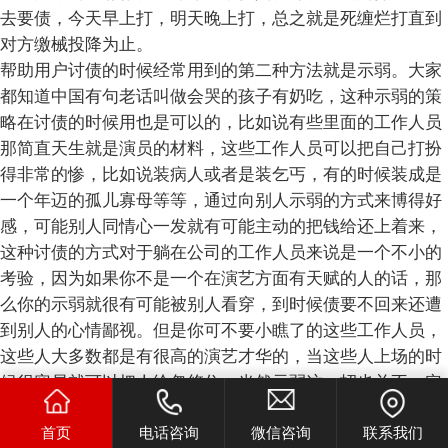
去要债，今天早上打，明天晚上打，总之就是死缠烂打直到
对方缴械投降为止。
帮助用户讨债的时候经常用到的第二种方法就是示弱。大家
都知道中国有句老话叫做会哭的孩子有奶吃，这种示弱的策
略在讨债的时候用也是可以的，比如说有些里面的工作人员
那简直天生就是演员的材料，这些工作人员可以把自己打扮
得非常的惨，比如说装病人或者是装乞丐，有的时候装成是
一个年迈的孤儿寡母等等，通过向别人示弱的方式来博得好
感，可能别人同情心一发就有可能主动的把钱给还上着来，
这种讨债的方式对于躺在公司的工作人员来说是一个不小的
考验，因为如果你不是一个在演艺方面有天赋的人的话，那
么你的示弱就很有可能被别人看穿，到时候债要不回来还遭
到别人的心情鄙视。但是你可不要小瞧了的这些工作人员，
这些人大多数都是有很高的演艺才华的，当这些人上场的时
候很容易就可以把人给忽悠住。当然示弱这一招也并不一定
百分之百就奏效，比如有些人天生就是一副铁石心肠的人，
首页
电话咨询
微信咨询
联系我们
你说你惨人家还说我比你更惨，遇到这种人示弱是没有多少