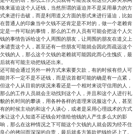
是不还的话，那么工作人员就有可能去发动这些人际关系网
络来逼迫这个人还钱，当然所谓的逼迫并不是采用暴力的方
式来进行击破，而是利用道义方面的形式来进行逼迫，比如
在普通人的印象当中欠钱不还肯定是不对的，做一个老赖肯
定是一件可耻的事情，那么的工作人员有可能会把这个人欠
钱的事情告诉给这个人周围的朋友，让周围的朋友在道义上
来谴责这个人，甚至还有一些朋友可能就会因此而疏远这个
欠钱的人，那么这个欠钱的老赖就可能因此而心生愧疚，最
后就有可能主动把钱还出来。
还可能会通过另外一种方式来索要欠款，有的时候有些人可
能并不一定不是不还钱，而是说首都可能的确是有一点紧，
但这个人从目前的状况来看还是一个相对来说守信用的人，
那么的工作人员就会主动找到这个人，并且和这个人进行礼
貌的长时间的攀谈，用各种各样的道理来说服这个人，甚至
有的时候主动的和这个人谈心，或者是采用心理战术的方式
来让这个人知道不还钱会对借给他钱的人产生多么大的影
响，那么在这种情况之下可能这个欠钱的人就会因为经不住
良心的拷问而深深的自责，最后就多方筹款把钱给还上了。