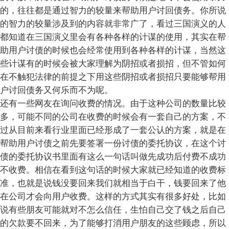
的，往往都是通过智力的较量来帮助用户讨回债务。你所说
的智力的较量涉及到的内容就非常广了，看过三国演义的人
都知道在三国演义里会有各种各样的计谋的使用，其实在帮
助用户讨债的时候也会经常使用到各种各样的计谋，当然这
些计谋有的时候会被大家理解为阴招或者损招，但不管如何
在不触犯法律的前提之下用这些阴招或者损招只要能够帮用
户讨回债务又何乐而不为呢。
还有一些网友在询问收费的情况。由于这种公司的数量比较
多，可能不同的公司在收费的时候会有一套自己的方案，不
过从目前来看行业里面已经形成了一套公认的方案，就是在
帮助用户讨债之前先要签署一份讨债的委托协议，在这个讨
债的委托协议书里面有这么一句话叫做先成功后付费不成功
不收费。相信在看到这句话的时候大家就已经知道的收费标
准，也就是说钱没要回来我们就相当于白干，钱要回来了他
在公司才会向用户收费。这样的方式其实有很多好处，比如
说有些朋友可能就对不怎么信任，生怕自己交了钱之后自己
的欠款要不回来，为了能够打消用户朋友的这些顾虑，所以