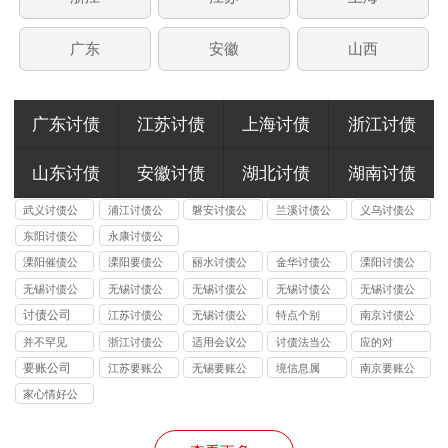
广东
安徽
山西
广东讨债
江苏讨债
上海讨债
浙江讨债
山东讨债
安徽讨债
湖北讨债
湖南讨债
武义讨债公
浦江讨债公
磐安讨债公
兰溪讨债公
义乌讨债公
司
司
司
司
司
东阳讨债公
永康讨债公
司
司
溧阳催债公
溧阳要债公
丽水讨债公
金华讨债公
溧阳讨债公
司
司
司
司
司
无锡讨债公
无锡讨债公
无锡讨债公
无锡讨债公
无锡讨债公
司的法律风
司能处理的
司收费标准
司应对恶意
司与律师事
讨债公司
江苏讨债公
无锡讨债公
特点个别
南京讨债公
险提示：债
债务类型：
揭秘：
逃债的 3 种
务所的区
司
司
司
并不罕见
浙江讨债公
适用会议公
讨债法当公
应的对
权人需警惕
个人债、企
10%-40% 抽
合法手段详
别：债务追
司
司
司
要账公司
江苏要账公
无锡要账公
境信息属
南京要账公
的连带责任
业债、特殊
成背后的逻
解
讨该选哪类
司
司
司
债全覆盖
辑
机构？
家心情好公
司