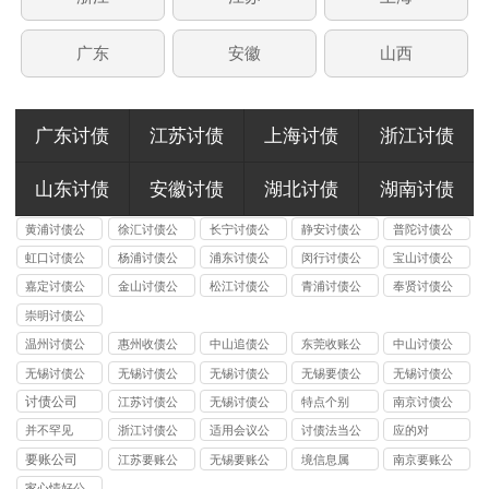
广东
安徽
山西
广东讨债
江苏讨债
上海讨债
浙江讨债
山东讨债
安徽讨债
湖北讨债
湖南讨债
黄浦讨债公
徐汇讨债公
长宁讨债公
静安讨债公
普陀讨债公
司
司
司
司
司
虹口讨债公
杨浦讨债公
浦东讨债公
闵行讨债公
宝山讨债公
司
司
司
司
司
嘉定讨债公
金山讨债公
松江讨债公
青浦讨债公
奉贤讨债公
司
司
司
司
司
崇明讨债公
司
温州讨债公
惠州收债公
中山追债公
东莞收账公
中山讨债公
司
司
司
司
司
无锡讨债公
无锡讨债公
无锡讨债公
无锡要债公
无锡讨债公
司_无锡合法
司 - 无锡合
司 - 合法高
司 - 无锡合
司_无锡合法
讨债公司
江苏讨债公
无锡讨债公
特点个别
南京讨债公
要债_企业 /
法要债 / 专
效催收服务
法讨债 / 债
债务追讨_无
司
司
司
并不罕见
浙江讨债公
适用会议公
讨债法当公
应的对
个人债务追
业债务催收
｜无锡专业
务催收机构
锡专业要债
司
司
司
要账公司
江苏要账公
无锡要账公
境信息属
南京要账公
讨_成功率
公司「不成
要债公司
「本地团队
机构【高效
司
司
司
95%+【本地
功不收费」
「成功率
快速回款」
回款】
家心情好公