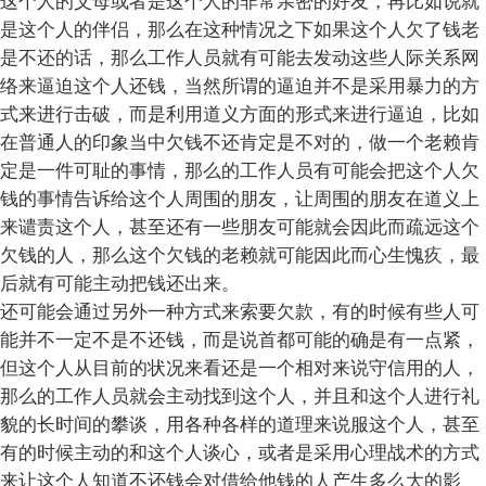
这个人的父母或者是这个人的非常亲密的好友，再比如说就
是这个人的伴侣，那么在这种情况之下如果这个人欠了钱老
是不还的话，那么工作人员就有可能去发动这些人际关系网
络来逼迫这个人还钱，当然所谓的逼迫并不是采用暴力的方
式来进行击破，而是利用道义方面的形式来进行逼迫，比如
在普通人的印象当中欠钱不还肯定是不对的，做一个老赖肯
定是一件可耻的事情，那么的工作人员有可能会把这个人欠
钱的事情告诉给这个人周围的朋友，让周围的朋友在道义上
来谴责这个人，甚至还有一些朋友可能就会因此而疏远这个
欠钱的人，那么这个欠钱的老赖就可能因此而心生愧疚，最
后就有可能主动把钱还出来。
还可能会通过另外一种方式来索要欠款，有的时候有些人可
能并不一定不是不还钱，而是说首都可能的确是有一点紧，
但这个人从目前的状况来看还是一个相对来说守信用的人，
那么的工作人员就会主动找到这个人，并且和这个人进行礼
貌的长时间的攀谈，用各种各样的道理来说服这个人，甚至
有的时候主动的和这个人谈心，或者是采用心理战术的方式
来让这个人知道不还钱会对借给他钱的人产生多么大的影