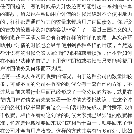
任何问题的，有的时候暴力升级还有可能引起一系列的严重
的事故，所以说在帮助用户讨债的时候是绝对不会使用暴力
的，往往都是通过智力的较量来帮助用户讨回债务。你所说
的智力的较量涉及到的内容就非常广了，看过三国演义的人
都知道在三国演义里会有各种各样的计谋的使用，其实在帮
助用户讨债的时候也会经常使用到各种各样的计谋，当然这
些计谋有的时候会被大家理解为阴招或者损招，但不管如何
在不触犯法律的前提之下用这些阴招或者损招只要能够帮用
户讨回债务又何乐而不为呢。
还有一些网友在询问收费的情况。由于这种公司的数量比较
多，可能不同的公司在收费的时候会有一套自己的方案，不
过从目前来看行业里面已经形成了一套公认的方案，就是在
帮助用户讨债之前先要签署一份讨债的委托协议，在这个讨
债的委托协议书里面有这么一句话叫做先成功后付费不成功
不收费。相信在看到这句话的时候大家就已经知道的收费标
准，也就是说钱没要回来我们就相当于白干，钱要回来了他
在公司才会向用户收费。这样的方式其实有很多好处，比如