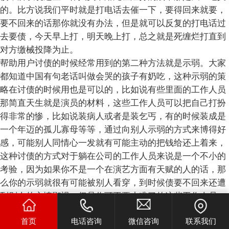
的。比方说我们平时就是打电话去催一下，要得回来就要，
要不回来的话那你就没有办法，但是就可以反复的打电话过
去要债，今天早上打，明天晚上打，总之就是死缠烂打直到
对方缴械投降为止。
帮助用户讨债的时候经常用到的第二种方法就是示弱。大家
都知道中国有句老话叫做会哭的孩子有奶吃，这种示弱的策
略在讨债的时候用也是可以的，比如说有些里面的工作人员
那简直天生就是演员的材料，这些工作人员可以把自己打扮
得非常的惨，比如说装病人或者是装乞丐，有的时候装成是
一个年迈的孤儿寡母等等，通过向别人示弱的方式来博得好
感，可能别人同情心一发就有可能主动的把钱给还上着来，
这种讨债的方式对于躺在公司的工作人员来说是一个不小的
考验，因为如果你不是一个在演艺方面有天赋的人的话，那
么你的示弱就很有可能被别人看穿，到时候债要不回来还遭
到别人的心情鄙视。但是你可不要小瞧了的这些工作人员，
这些人大多数都是有很高的演艺才华的，当这些人上场的时
首页
电话咨询
微信咨询
联系我们
候很容易就可以把人给忽悠住。当然示弱这一招也并不一定