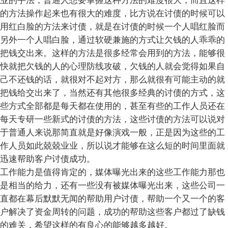
业的手法，普通人想要掌握这种方法的难度很大，而且这样
的方法操作起来也有很大的难度，比方说在讨债的时候可以
用红白脸的方法来讨债，就是在讨债的时候一个人唱红脸而
另外一个人唱白脸，通过软硬兼施的方式让欠钱的人乖乖的
把钱交出来。这样的方法是很多经常会用到的方法，能够很
快就把欠钱的人的心理防线攻破，欠钱的人就会觉得如果自
己不还钱的话，就很对不起对方，那么就很有可能主动的就
把钱给交出来了，当然还有其他很多经典的讨债的方式，这
些方式全部都是每天都在使用的，甚至有些的工作人员还在
每天专研一些新式的讨债的方法，这些讨债的方法可以说对
于普通人来说那简直就是好像演戏一般，正是因为这些的工
作人员如此兢兢业业，所以说才能够在这么短的时间里面就
迅速帮助客户讨债成功。
工作能力是值得肯定的，媒体曝光出来的这些工作能力那也
是相当的给力，还有一些没有被媒体曝光出来，这些公司一
直都在幕后默默无闻的帮助用户讨债，帮助一个又一个的客
户解决了资金周转的问题，成功的帮助这些客户都过了缺钱
的难关，希望这样的有良心的能够越多越好。