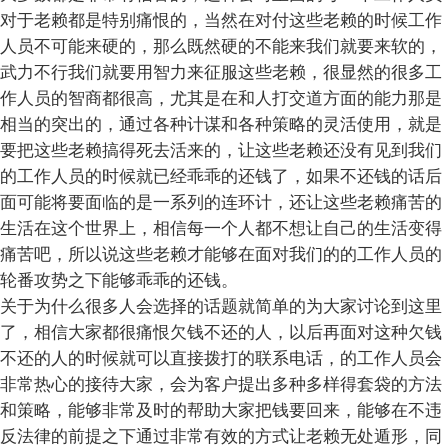
对于老赖都是特别痛恨的，当然在对付这些老赖的时候工作
人员不可能来硬的，那么既然硬的不能来我们就要来软的，
武力不行我们就要用智力来征服这些老赖，很显然的很多工
作人员的智商都很高，尤其是在和人打交道方面的能力那是
相当的突出的，通过各种计谋和各种策略的灵活使用，就是
要把这些老赖搞得死去活来的，让这些老赖还没有见到我们
的工作人员的时候就已经乖乖的还钱了，如果不还钱的话后
面可能将要面临的是一系列的连环计，还让这些老赖痛苦的
生活在这个世界上，相信每一个人都不想让自己的生活变得
痛苦吧，所以说这些老赖才能够在面对我们的的工作人员的
轮番攻势之下能够乖乖的还钱。
关于为什么很多人会选择的话题就简单的为大家讨论到这里
了，相信大家都很痛恨欠钱不还的人，以后再面对这种欠钱
不还的人的时候就可以直接拨打的联系电话，的工作人员会
非常热心的接待大家，会为客户提出多种多样得套袋的方法
和策略，能够非常及时的帮助大家把钱要回来，能够在不违
反法律的前提之下通过非常有效的方式让老赖无处遁形，同